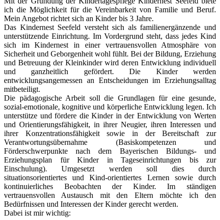
Mit der Gründung der Kindertagespflege Kindernest Seefeld biete
ich die Möglichkeit für die Vereinbarkeit von Familie und Beruf.
Mein Angebot richtet sich an Kinder bis 3 Jahre.
Das Kindernest Seefeld versteht sich als familienergänzende und
unterstützende Einrichtung. Im Vordergrund steht, dass jedes Kind
sich im Kindernest in einer vertrauensvollen Atmosphäre von
Sicherheit und Geborgenheit wohl fühlt. Bei der Bildung, Erziehung
und Betreuung der Kleinkinder wird deren Entwicklung individuell
und ganzheitlich gefördert. Die Kinder werden
entwicklungsangemessen an Entscheidungen im Erziehungsalltag
mitbeteiligt.
Die pädagogische Arbeit soll die Grundlagen für eine gesunde,
sozial-emotionale, kognitive und körperliche Entwicklung legen. Ich
unterstütze und fördere die Kinder in der Entwicklung von Werten
und Orientierungsfähigkeit, in ihrer Neugier, ihren Interessen und
ihrer Konzentrationsfähigkeit sowie in der Bereitschaft zur
Verantwortungsübernahme (Basiskompetenzen und
Förderschwerpunkte nach dem Bayerischen Bildungs- und
Erziehungsplan für Kinder in Tageseinrichtungen bis zur
Einschulung). Umgesetzt werden soll dies durch
situationsorientiertes und Kind-orientiertes Lernen sowie durch
kontinuierliches Beobachten der Kinder. Im ständigen
vertrauensvollen Austausch mit den Eltern möchte ich den
Bedürfnissen und Interessen der Kinder gerecht werden.
Dabei ist mir wichtig: