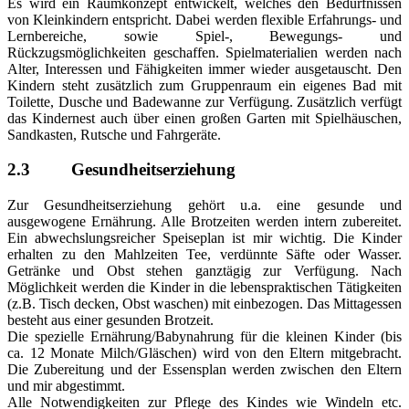
Es wird ein Raumkonzept entwickelt, welches den Bedürfnissen
von Kleinkindern entspricht. Dabei werden flexible Erfahrungs- und
Lernbereiche, sowie Spiel-, Bewegungs- und
Rückzugsmöglichkeiten geschaffen. Spielmaterialien werden nach
Alter, Interessen und Fähigkeiten immer wieder ausgetauscht. Den
Kindern steht zusätzlich zum Gruppenraum ein eigenes Bad mit
Toilette, Dusche und Badewanne zur Verfügung. Zusätzlich verfügt
das Kindernest auch über einen großen Garten mit Spielhäuschen,
Sandkasten, Rutsche und Fahrgeräte.
2.3 Gesundheitserziehung
Zur Gesundheitserziehung gehört u.a. eine gesunde und
ausgewogene Ernährung. Alle Brotzeiten werden intern zubereitet.
Ein abwechslungsreicher Speiseplan ist mir wichtig. Die Kinder
erhalten zu den Mahlzeiten Tee, verdünnte Säfte oder Wasser.
Getränke und Obst stehen ganztägig zur Verfügung. Nach
Möglichkeit werden die Kinder in die lebenspraktischen Tätigkeiten
(z.B. Tisch decken, Obst waschen) mit einbezogen. Das Mittagessen
besteht aus einer gesunden Brotzeit.
Die spezielle Ernährung/Babynahrung für die kleinen Kinder (bis
ca. 12 Monate Milch/Gläschen) wird von den Eltern mitgebracht.
Die Zubereitung und der Essensplan werden zwischen den Eltern
und mir abgestimmt.
Alle Notwendigkeiten zur Pflege des Kindes wie Windeln etc.